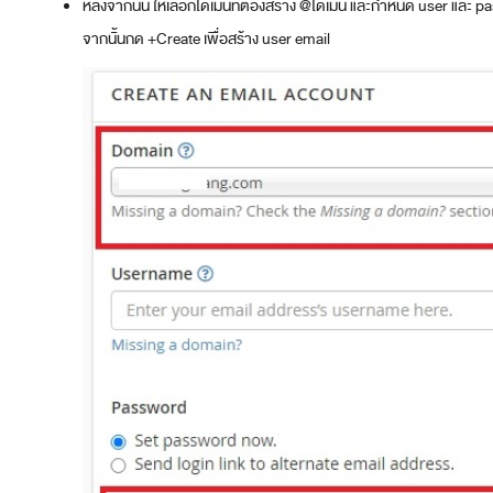
หลังจากนั้น ให้เลือกโดเมนที่ต้องสร้าง @โดเมน และกำหนด user และ p
จากนั้นกด +Create เพื่อสร้าง user email