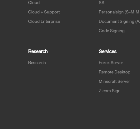
Cloud
SSL
Cloud + Support
Personalsign (S-MIM
Cloud Enterprise
Document Signing (A
Code Signing
Research
Services
Research
Forex Server
Remote Desktop
Minecraft Server
Z.com Sign