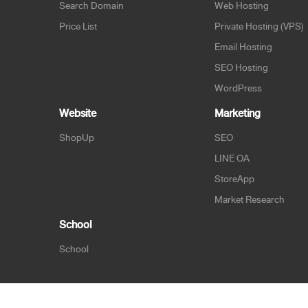
Search Domain
Web Hosting
Price List
Private Hosting (VPS)
Email Hosting
SEO Hosting
WordPress
Website
Marketing
ShopUp
SEO
LINE OA
StoreApp
Market Research
School
School