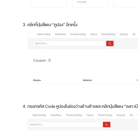
คลิกที่ปุ่มสีแดง “คูปอง” อีกครั้ง
กรอกรหัส Code คูปองในช่องว่างด้านซ้ายและคลิกปุ่มสีแดง “ลงทะเ