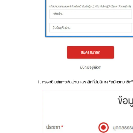
กรอกอีเมล์และรหัสผ่าน และคลิกที่ปุ่มสีแดง “สมัครสมาชิก”