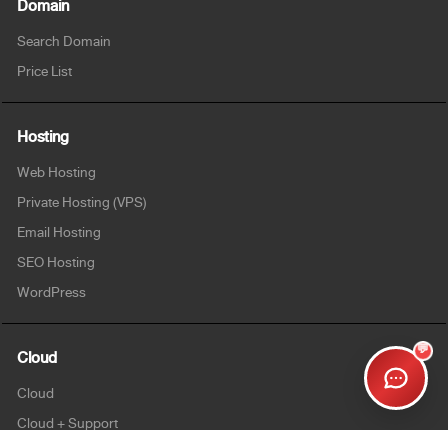
Domain
Search Domain
Price List
Hosting
Web Hosting
Private Hosting (VPS)
Email Hosting
SEO Hosting
WordPress
💬
Cloud
Cloud
Cloud + Support