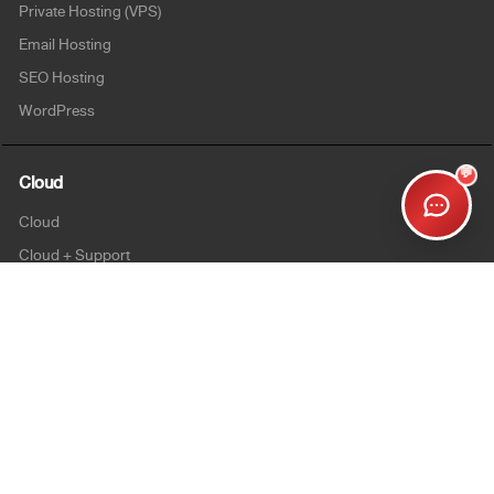
Private Hosting (VPS)
Email Hosting
SEO Hosting
WordPress
💬
Cloud
Cloud
Cloud + Support
Cloud Enterprise
Security
SSL
Personalsign (S-MIME)
Document Signing (AATL)