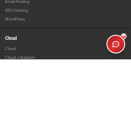
Email Hosting
SEO Hosting
WordPress
💬
Cloud
Cloud
Cloud + Support
Cloud Enterprise
Security
SSL
Personalsign (S-MIME)
Document Signing (AATL)
Code Signing