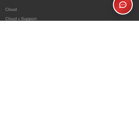
Cloud
Cloud + Support
Cloud Enterprise
Security
SSL
Personalsign (S-MIME)
Document Signing (AATL)
Code Signing
Website
ShopUp