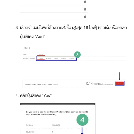
เลือกจำนวนไอพีที่ต้องการสั่งซื้อ (สูงสุด 16 ไอพี) หากเรียบร้อยคลิก
ปุ่มสีแดง “Add”
คลิกปุ่มสีแดง “Yes”