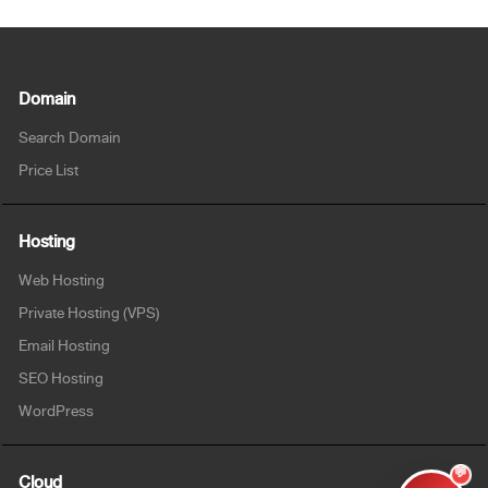
Domain
Search Domain
Price List
Hosting
Web Hosting
Private Hosting (VPS)
Email Hosting
SEO Hosting
WordPress
💬
Cloud