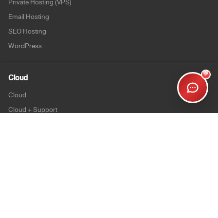
Private Hosting (VPS)
Email Hosting
SEO Hosting
WordPress
💬
Cloud
Cloud
Cloud + Support
Cloud Enterprise
Security
SSL
Personalsign (S-MIME)
Document Signing (AATL)
Code Signing