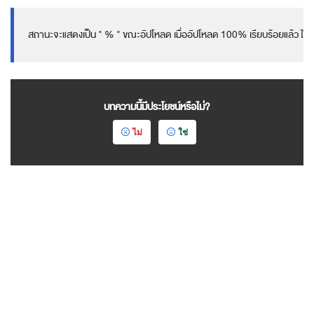
สถานะจะแสดงเป็น " % " ขณะอัปโหลด เมื่ออัปโหลด 100% เรียบร้อยแล้ว ให้คลิก
บทความนี้มีประโยชน์หรือไม่?
ไม่
ใช่