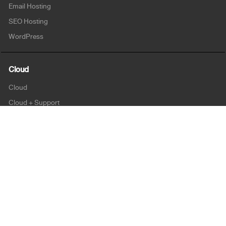
Email Hosting
SEO Hosting
WordPress
Cloud
Cloud
Cloud + Support
Cloud Enterprise
Security
SSL
Personalsign (S-MIME)
Document Signing (AATL)
Code Signing