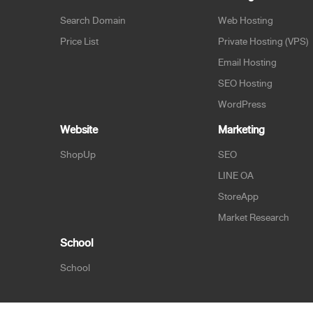
Search Domain
Web Hosting
Price List
Private Hosting (VPS)
Email Hosting
SEO Hosting
WordPress
Website
Marketing
ShopUp
SEO
LINE OA
StoreApp
Market Research
School
School