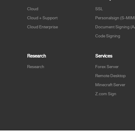
Cloud
SSL
Cloud + Support
Personalsign (S-MIM
Cloud Enterprise
Document Signing (A
Code Signing
Research
Services
Research
Forex Server
Remote Desktop
Minecraft Server
Z.com Sign