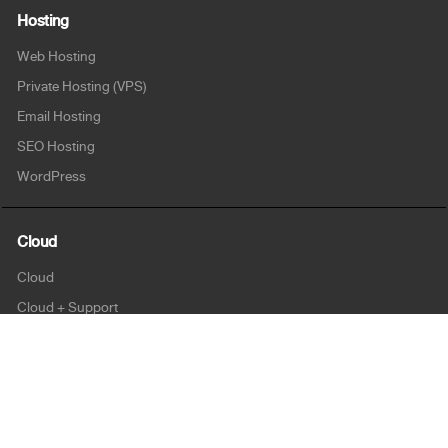
Hosting
Web Hosting
Private Hosting (VPS)
Email Hosting
SEO Hosting
WordPress
Cloud
Cloud
Cloud + Support
Cloud Enterprise
Security
SSL