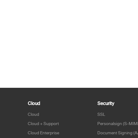
Cloud
Security
Cloud
SSL
Cloud + Support
Personalsign (S-MIM
Cloud Enterprise
Document Signing (A