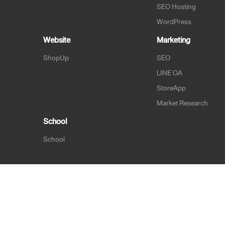
SEO Hosting
WordPress
Website
Marketing
ShopUp
SEO
LINE OA
StoreApp
Market Research
School
School