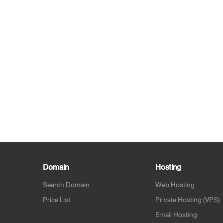
Domain
Hosting
Search Domain
Web Hosting
Price List
Private Hosting (VPS)
Email Hosting