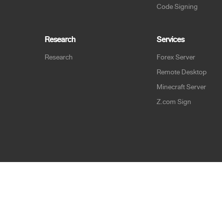
Code Signing
Research
Services
Research
Forex Server
Remote Desktop
Minecraft Server
Z.com Sign