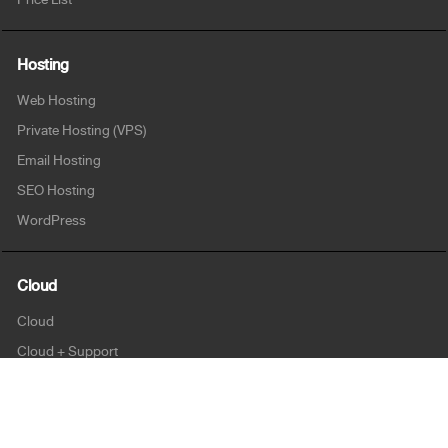
Hosting
Web Hosting
Private Hosting (VPS)
Email Hosting
SEO Hosting
WordPress
Cloud
Cloud
Cloud + Support
Cloud Enterprise
Security